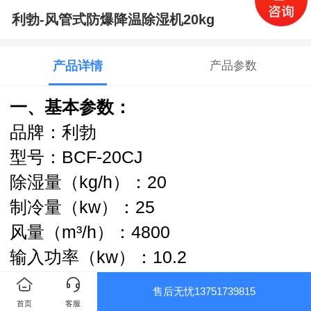
利勃-风管式防爆降温除湿机20kg
产品详情
产品参数
一、基本参数：
品牌：利勃
型号：BCF-20CJ
除湿量（kg/h）：20
制冷量（kw）：25
风量（m³/h）：4800
输入功率（kw）：10.2
压缩机：全封闭漩涡式
售后无忧13751739815
制冷剂：R22/R407C
首页
客服